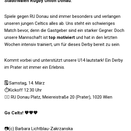
Stadtrivalen Rugby Union Donau.
Spiele gegen RU Donau sind immer besonders und verlangen
unseren jungen Celtics alles ab. Uns steht ein schwieriges
Match bevor, denn die Gastgeber sind ein starker Gegner. Doch
unsere Mannschaft ist
top motiviert
und hat in den letzten
Wochen intensiv trainiert, um für dieses Derby bereit zu sein.
Kommt vorbei und unterstützt unsere U14 lautstark! Ein Derby
im Prater ist immer ein Erlebnis.
🗓️
Samstag, 14. März
⏱️
Kickoff 12:30 Uhr
👉🏼
RU Donau Platz, Meiereistraße 20 (Prater), 1020 Wien
Go Celts!
💙
💙
💙
📷(c) Barbara Lichtblau-Zakrzanska