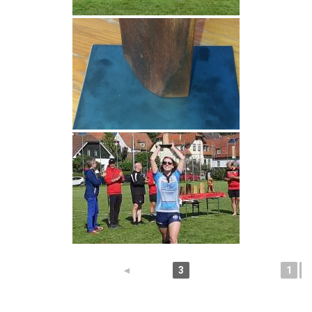
◄
3
1
2